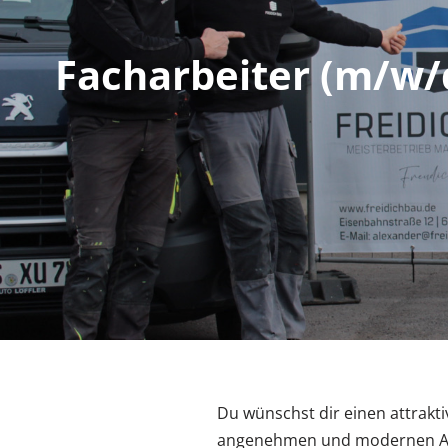
Facharbeiter (m/w/
Du wünschst dir einen attrak
angenehmen und modernen Arb